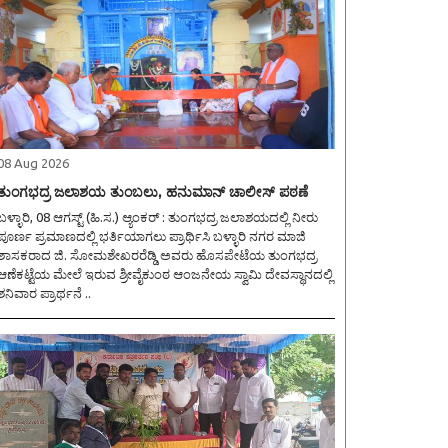
08 Aug 2026
ತುಂಗಭದ್ರ ಜಲಾಶಯ ತುಂಬಲು, ಹನುಮಾನ್ ಚಾಲೀಸ್ ಪಠಣೆ
ಳ್ಳಾರಿ, 08 ಆಗಸ್ಟ್ (ಹಿ.ಸ.) ಆ್ಯಂಕರ್ : ತುಂಗಭದ್ರ ಜಲಾಶಯದಲ್ಲಿ ನೀರು
ಪೂರ್ಣ ಪ್ರಮಾಣದಲ್ಲಿ ಭರ್ತಿಯಾಗಲು ಪ್ರಾರ್ಥಿಸಿ ಬಳ್ಳಾರಿ ನಗರ ಮಾಜಿ
ಶಾಸಕರಾದ ಜಿ. ಸೋಮಶೇಖರರೆಡ್ಡಿ ಅವರು ಹೊಸಪೇಟೆಯ ತುಂಗಭದ್ರ
ಆಣೆಕಟ್ಟೆಯ ಮೇಲೆ ಇರುವ ಶ್ರೀವೈಕುಂಠ ಆಂಜನೇಯ ಸ್ವಾಮಿ ದೇವಸ್ಥಾನದಲ್ಲಿ
ಶನಿವಾರ ಪ್ರಾರ್ಥನೆ ..