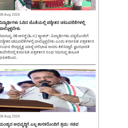
08 Aug 2026
ವಿದ್ಯಾರ್ಥಿಗಳು ಓದಿನ ಜೊತೆಯಲ್ಲಿ ಪಠ್ಯೇತರ ಚಟುವಟಿಕೆಗಳಲ್ಲಿ
ಪಾಲ್ಗೊಳ್ಳಬೇಕು
ಿರುಗುಪ್ಪ, 08 ಆಗಸ್ಟ್ (ಹಿ.ಸ.) ಆ್ಯಂಕರ್ : ವಿದ್ಯಾರ್ಥಿಗಳು ಪಠ್ಯದೊಂದಿಗೆ
ಪಠ್ಯೇತರ ಚಟುವಟಿಕೆಗಳಲ್ಲಿ ಪಾಲ್ಗೊಳ್ಳಬೇಕು ಎಂದು ಕರ್ನಾಟಕ ಪತ್ರಕರ್ತರ
ಸಂಘದ ಜಿಲ್ಲಾಧ್ಯಕ್ಷ ಯಾಳ್ಪಿ ವಲಿಭಾಷ ಅವರು ತಿಳಿಸಿದ್ದಾರೆ. ಜ್ಞಾನಭಾರತಿ
ಕಾಲೇಜಿನಲ್ಲಿ ಕರ್ನಾಟಕ ಪತ್ರಕರ್ತರ ಸಂಘ ಸಿರುಗುಪ್ಪ ತಾಲೂಕ
ಘಟಕದಿಂದ..
08 Aug 2026
ಮಂಡ್ಯದ ಅಭಿವೃದ್ಧಿಗೆ ಎಲ್ಲ ಶಾಸಕರೊಂದಿಗೆ ಶ್ರಮ: ಸಚಿವ