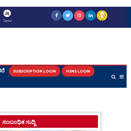
அ
Tamil
ರೆ
SUBSCRIPTION LOGIN
HSNS LOGIN
ಸಂಬಂಧಿತ ಸುದ್ದಿ