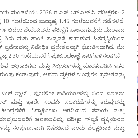
 ನಿರ್ಣಯ ಮಂಡಳಿಯು 2026 ರ ಎಸ್.ಎಸ್.ಎಲ್.ಸಿ. ಪರೀಕ್ಷೆಗಳು-2
ಗ್ಗೆ 10 ಗಂಟೆಯಿಂದ ಮಧ್ಯಾಹ್ನ 1.45 ಗಂಟೆಯವರೆಗೆ ನಡೆಸಲಿದೆ.
ಥಿಗಳ ಬದಲು ಬೇರೆಯವರು ಪರೀಕ್ಷೆಗೆ ಹಾಜರಾಗುವುದು ಮುಂತಾದ
ಿ ಶಿಸ್ತು ಮತ್ತು ಶಾಂತಿ ಸುವ್ಯವಸ್ಥೆ ಕಾಪಾಡುವ ಹಿತದೃಷ್ಟಿಯಿಂದ
ಸ
್ ಪ್ರದೇಶವನ್ನು ನಿಷೇಧಿತ ಪ್ರದೇಶವನ್ನಾಗಿ ಘೋಷಿಸಲಾಗಿದೆ. ಮೇ
ಾಹ್ನ 2.30 ಗಂಟೆಯವರೆಗೆ ಪ್ರತಿಬಂಧಕಾಜ್ಞೆ ಜಾರಿಗೊಳಿಸಲಾಗಿದೆ.
ಹಿಸುವ ಅಧಿಕಾರಿಗಳು ಮತ್ತು ಸಿಬ್ಬಂದಿಗಳನ್ನು ಹೊರತುಪಡಿಸಿ ಇತರ
 ಗುಂಪು ಕೂಡುವುದು, ಅಥವಾ ವ್ಯಕ್ತಿಗಳ ಗುಂಪುಗಳ ಪ್ರವೇಶವನ್ನು
ಗಡಿ, ಬುಕ್ ಸ್ಟಾಲ್ , ಫೋಟೋ ಕಾಪಿಯರ್ಗಳನ್ನು ಬಂದ ಮಾಡಲು
ಫೋನ್ ಮತ್ತು ಇತರೇ ಸಂಪರ್ಕ ಸಲಕರಣೆಗಳನ್ನು ತರುವುದನ್ನು
ಾ ಕೇಂದ್ರಗಳಿಗೆ ವಿದ್ಯಾರ್ಥಿಗಳು ಆಗಮಿಸುವ ಸಮಯ ಮತ್ತು
ಯಮದವರಿಗೆ ಅವಕಾಶವಿದ್ದು, ಪರೀಕ್ಷಾ ಗೌಪ್ಯತೆ ದೃಷ್ಟಿಯಿಂದ
ಗಳನ್ನು ಸಂಪೂರ್ಣವಾಗಿ ನಿಷೇಧಿಸಿದೆ ಎಂದು ಜಿಲ್ಲಾಧಿಕಾರಿ ಮತ್ತು