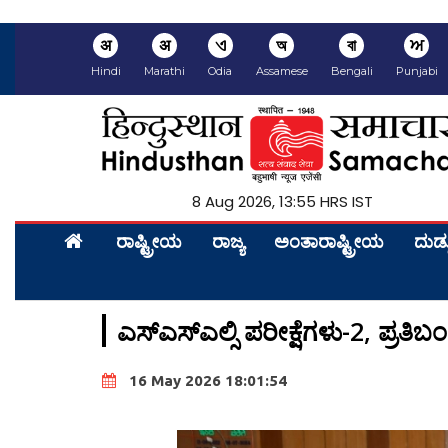
अ
अ
ଏ
অ
বা
ਅ
Hindi
Marathi
Odia
Assamese
Bengali
Punjabi
8 Aug 2026, 13:55 HRS IST
ರಾಷ್ಟ್ರೀಯ
ರಾಜ್ಯ
ಅಂತಾರಾಷ್ಟ್ರೀಯ
ದುಡ್
ಎಸ್ಎಸ್ಎಲ್ಸಿ ಪರೀಕ್ಷೆಗಳು-2, ಪ್ರತಿಬಂ
16 May 2026 18:01:54