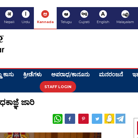
अ
ا
ಆ
ఆ
આ
A
എ
Nepali
Urdu
Kannada
Telugu
Gujrati
English
Malayalam
ಡು ಕಾಸು
ಕ್ರೀಡೆಗಳು
ಅಪರಾಧ/ಕಾನೂನು
ಮನರಂಜನೆ
ಇತ
STAFF LOGIN
ಧಕಾಜ್ಞೆ ಜಾರಿ
WhatsApp