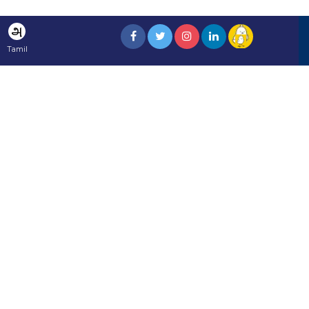
அ
Tamil