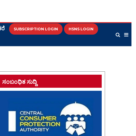
ರೆ
SUBSCRIPTION LOGIN
HSNS LOGIN
ಸಂಬಂಧಿತ ಸುದ್ದಿ