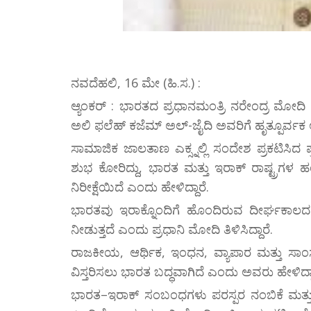
ನವದೆಹಲಿ, 16 ಮೇ (ಹಿ.ಸ.) :
ಆ್ಯಂಕರ್ : ಭಾರತದ ಪ್ರಧಾನಮಂತ್ರಿ ನರೇಂದ್ರ ಮೋದಿ
ಅಲಿ ಫಲೆಹ್ ಕಜೆಮ್ ಅಲ್-ಜೈದಿ ಅವರಿಗೆ ಹೃತ್ಪೂರ್ವಕ 
ಸಾಮಾಜಿಕ ಜಾಲತಾಣ ಎಕ್ಸ್ನಲ್ಲಿ ಸಂದೇಶ ಪ್ರಕಟಿಸಿದ
ಶುಭ ಕೋರಿದ್ದು, ಭಾರತ ಮತ್ತು ಇರಾಕ್ ರಾಷ್ಟ್ರಗಳ 
ನಿರೀಕ್ಷೆಯಿದೆ ಎಂದು ಹೇಳಿದ್ದಾರೆ.
ಭಾರತವು ಇರಾಕ್ನೊಂದಿಗೆ ಹೊಂದಿರುವ ದೀರ್ಘಕಾಲದ
ನೀಡುತ್ತದೆ ಎಂದು ಪ್ರಧಾನಿ ಮೋದಿ ತಿಳಿಸಿದ್ದಾರೆ.
ರಾಜಕೀಯ, ಆರ್ಥಿಕ, ಇಂಧನ, ವ್ಯಾಪಾರ ಮತ್ತು ಸಾಂಸ್ಕೃ
ವಿಸ್ತರಿಸಲು ಭಾರತ ಬದ್ಧವಾಗಿದೆ ಎಂದು ಅವರು ಹೇಳಿದ್ದಾ
ಭಾರತ–ಇರಾಕ್ ಸಂಬಂಧಗಳು ಪರಸ್ಪರ ನಂಬಿಕೆ ಮತ