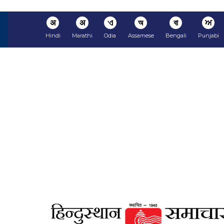
अ
अ
ଏ
অ
বা
ਅ
Hindi
Marathi
Odia
Assamese
Bengali
Punjabi