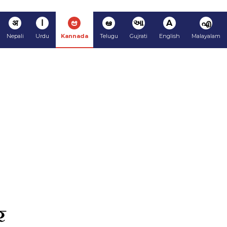
अ
ا
ಆ
ఆ
આ
A
എ
Nepali
Urdu
Kannada
Telugu
Gujrati
English
Malayalam