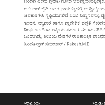
ಬಂದಿವೆ ಎಂದು ಪ್ರಧಾನಿ ಮೋದಿ ಅಭಿಪ್ರಾಯಪಟ್ಟಿದ್ದಾರೆ.
ಅಲಿ ಅಲ್-ಜೈದಿ ಅವರ ನಾಯಕತ್ವದಲ್ಲಿ ಈ ದ್ವಿಪಕ್ಷೀಯ 
ಅವಕಾಶಗಳು ಸೃಷ್ಟಿಯಾಗಲಿವೆ ಎಂಬ ವಿಶ್ವಾಸವನ್ನೂ ವ್ಯಕ್ತ
ಇಂಧನ, ವ್ಯಾಪಾರ ಹಾಗೂ ಪ್ರಾದೇಶಿಕ ಭದ್ರತೆ ಸೇರಿದಂ
ದೀರ್ಘಕಾಲದಿಂದ ಆತ್ಮೀಯ ಸಹಕಾರ ಮುಂದುವರಿದಿದೆ. ಭ
ಒಂದಾಗಿದ್ದು, ಉಭಯ ದೇಶಗಳ ರಾಜತಾಂತ್ರಿಕ ಬಾಂಧವ್ಯವು
ಹಿಂದೂಸ್ತಾನ್ ಸಮಾಚಾರ್ / Rakesh.M.B.
ರಾಷ್ಟ್ರೀಯ
ದುಡ್ಡು 