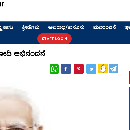
ಡು ಕಾಸು
ಕ್ರೀಡೆಗಳು
ಅಪರಾಧ/ಕಾನೂನು
ಮನರಂಜನೆ
ಇತ
STAFF LOGIN
 ಮೋದಿ ಅಭಿನಂದನೆ
WhatsApp