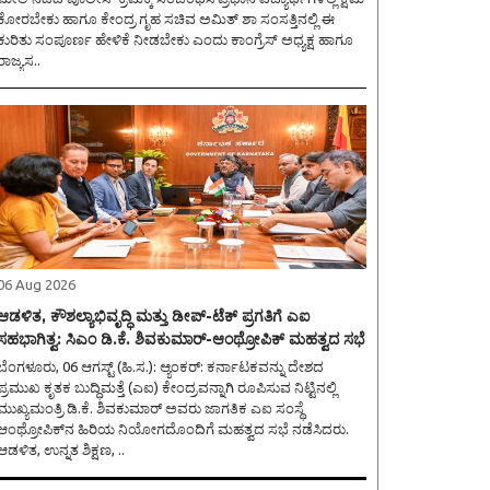
ಕೋರಬೇಕು ಹಾಗೂ ಕೇಂದ್ರ ಗೃಹ ಸಚಿವ ಅಮಿತ್ ಶಾ ಸಂಸತ್ತಿನಲ್ಲಿ ಈ
ಕುರಿತು ಸಂಪೂರ್ಣ ಹೇಳಿಕೆ ನೀಡಬೇಕು ಎಂದು ಕಾಂಗ್ರೆಸ್ ಅಧ್ಯಕ್ಷ ಹಾಗೂ
ರಾಜ್ಯಸ..
06 Aug 2026
ಆಡಳಿತ, ಕೌಶಲ್ಯಾಭಿವೃದ್ಧಿ ಮತ್ತು ಡೀಪ್-ಟೆಕ್ ಪ್ರಗತಿಗೆ ಎಐ
ಸಹಭಾಗಿತ್ವ: ಸಿಎಂ ಡಿ.ಕೆ. ಶಿವಕುಮಾರ್-ಆಂಥ್ರೋಪಿಕ್ ಮಹತ್ವದ ಸಭೆ
ೆಂಗಳೂರು, 06 ಆಗಸ್ಟ್ (ಹಿ.ಸ.): ಆ್ಯಂಕರ್: ಕರ್ನಾಟಕವನ್ನು ದೇಶದ
ಪ್ರಮುಖ ಕೃತಕ ಬುದ್ಧಿಮತ್ತೆ (ಎಐ) ಕೇಂದ್ರವನ್ನಾಗಿ ರೂಪಿಸುವ ನಿಟ್ಟಿನಲ್ಲಿ
ಮುಖ್ಯಮಂತ್ರಿ ಡಿ.ಕೆ. ಶಿವಕುಮಾರ್ ಅವರು ಜಾಗತಿಕ ಎಐ ಸಂಸ್ಥೆ
ಆಂಥ್ರೋಪಿಕ್‌ನ ಹಿರಿಯ ನಿಯೋಗದೊಂದಿಗೆ ಮಹತ್ವದ ಸಭೆ ನಡೆಸಿದರು.
ಆಡಳಿತ, ಉನ್ನತ ಶಿಕ್ಷಣ, ..