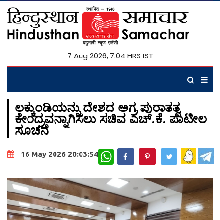
7 Aug 2026, 7:04 HRS IST
ಲಕ್ಕುಂಡಿಯನ್ನು ದೇಶದ ಅಗ್ರ ಪುರಾತತ್ವ
ಕೇಂದ್ರವನ್ನಾಗಿಸಲು ಸಚಿವ ಎಚ್.ಕೆ. ಪಾಟೀಲ
ಸೂಚನೆ
WhatsApp
16 May 2026 20:03:54