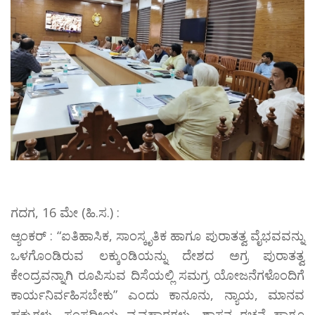
ಗದಗ, 16 ಮೇ (ಹಿ.ಸ.) :
ಆ್ಯಂಕರ್ : “ಐತಿಹಾಸಿಕ, ಸಾಂಸ್ಕೃತಿಕ ಹಾಗೂ ಪುರಾತತ್ವ ವೈಭವವನ್ನು
ಒಳಗೊಂಡಿರುವ ಲಕ್ಕುಂಡಿಯನ್ನು ದೇಶದ ಅಗ್ರ ಪುರಾತತ್ವ
ಕೇಂದ್ರವನ್ನಾಗಿ ರೂಪಿಸುವ ದಿಸೆಯಲ್ಲಿ ಸಮಗ್ರ ಯೋಜನೆಗಳೊಂದಿಗೆ
ಕಾರ್ಯನಿರ್ವಹಿಸಬೇಕು” ಎಂದು ಕಾನೂನು, ನ್ಯಾಯ, ಮಾನವ
ಹಕ್ಕುಗಳು, ಸಂಸದೀಯ ವ್ಯವಹಾರಗಳು, ಶಾಸನ ರಚನೆ ಹಾಗೂ