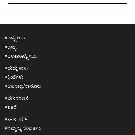
ರಾಷ್ಟ್ರೀಯ
ರಾಜ್ಯ
ಅಂತಾರಾಷ್ಟ್ರೀಯ
ದುಡ್ಡು ಕಾಸು
ಕ್ರೀಡೆಗಳು
ಅಪರಾಧ/ಕಾನೂನು
ಮನರಂಜನೆ
ಇತರೆ
हमारे बारे में
ನಮ್ಮನ್ನು ಸಂಪರ್ಕಿಸಿ