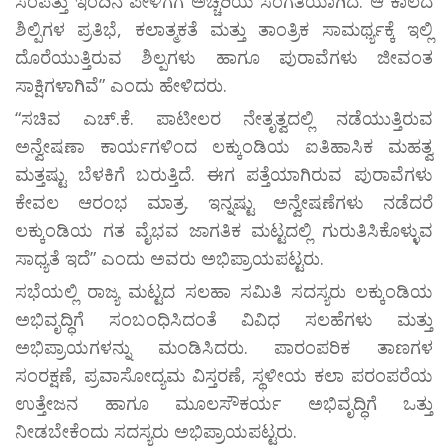
ಸಂಪತ್ತು ಇಂದಿನ ಪೀಳಿಗೆಗೆ ಅಚ್ಚರಿಯ ಸಂಗತಿಯಾಗಿದೆ. ಆ ಕಾಲದ
ಶಿಲ್ಪಿಗಳ ಪ್ರತಿಭೆ, ಕಲಾತ್ಮಕತೆ ಮತ್ತು ತಾಂತ್ರಿಕ ಸಾಮರ್ಥ್ಯಕ್ಕೆ ಇಲ್ಲಿ
ದೊರೆಯುತ್ತಿರುವ ಶಿಲ್ಪಗಳು ಹಾಗೂ ಪುರಾವೆಗಳು ಜೀವಂತ
ಸಾಕ್ಷಿಗಳಾಗಿವೆ” ಎಂದು ಹೇಳಿದರು.
“ಸಚಿವ ಎಚ್.ಕೆ. ಪಾಟೀಲರ ನೇತೃತ್ವದಲ್ಲಿ ನಡೆಯುತ್ತಿರುವ
ಅನ್ವೇಷಣಾ ಕಾರ್ಯಗಳಿಂದ ಲಕ್ಕುಂಡಿಯ ಐತಿಹಾಸಿಕ ಮಹತ್ವ
ಮತ್ತಷ್ಟು ಬೆಳಕಿಗೆ ಬರುತ್ತಿದೆ. ಈಗ ಪತ್ತೆಯಾಗಿರುವ ಪುರಾವೆಗಳು
ಕೇವಲ ಆರಂಭ ಮಾತ್ರ. ಇನ್ನಷ್ಟು ಅನ್ವೇಷಣೆಗಳು ನಡೆದರೆ
ಲಕ್ಕುಂಡಿಯ ಗತ ವೈಭವ ಜಾಗತಿಕ ಮಟ್ಟದಲ್ಲಿ ಗುರುತಿಸಿಕೊಳ್ಳುವ
ಸಾಧ್ಯತೆ ಇದೆ” ಎಂದು ಅವರು ಅಭಿಪ್ರಾಯಪಟ್ಟರು.
ಸಭೆಯಲ್ಲಿ ರಾಜ್ಯ ಮಟ್ಟದ ಸಲಹಾ ಸಮಿತಿ ಸದಸ್ಯರು ಲಕ್ಕುಂಡಿಯ
ಅಭಿವೃದ್ಧಿಗೆ ಸಂಬಂಧಿಸಿದಂತೆ ವಿವಿಧ ಸಲಹೆಗಳು ಮತ್ತು
ಅಭಿಪ್ರಾಯಗಳನ್ನು ಮಂಡಿಸಿದರು. ಪಾರಂಪರಿಕ ತಾಣಗಳ
ಸಂರಕ್ಷಣೆ, ಪ್ರವಾಸೋದ್ಯಮ ವಿಸ್ತರಣೆ, ಸ್ಥಳೀಯ ಕಲಾ ಪರಂಪರೆಯ
ಉತ್ತೇಜನ ಹಾಗೂ ಮೂಲಸೌಕರ್ಯ ಅಭಿವೃದ್ಧಿಗೆ ಒತ್ತು
ನೀಡಬೇಕೆಂದು ಸದಸ್ಯರು ಅಭಿಪ್ರಾಯಪಟ್ಟರು.