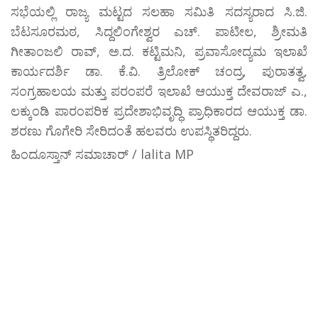
ಸಭೆಯಲ್ಲಿ ರಾಜ್ಯ ಮಟ್ಟದ ಸಲಹಾ ಸಮಿತಿ ಸದಸ್ಯರಾದ ಸಿ.ಜಿ.
ಬೆಟಸೂರಮಠ, ಸಿದ್ದಲಿಂಗೇಶ್ವರ ಎಚ್. ಪಾಟೀಲ, ಶ್ರೀಮತಿ
ಗೀತಾಂಜಲಿ ರಾವ್, ಅ.ದ. ಕಟ್ಟಿಮನಿ, ಪ್ರವಾಸೋದ್ಯಮ ಇಲಾಖೆ
ಕಾರ್ಯದರ್ಶಿ ಡಾ. ಕೆ.ವಿ. ತ್ರಿಲೋಕ್ ಚಂದ್ರ, ಪುರಾತತ್ವ,
ಸಂಗ್ರಹಾಲಯ ಮತ್ತು ಪರಂಪರೆ ಇಲಾಖೆ ಆಯುಕ್ತ ದೇವರಾಜ್ ಎ.,
ಲಕ್ಕುಂಡಿ ಪಾರಂಪರಿಕ ಪ್ರದೇಶಾಭಿವೃದ್ಧಿ ಪ್ರಾಧಿಕಾರದ ಆಯುಕ್ತ ಡಾ.
ಶರಣು ಗೊಗೇರಿ ಸೇರಿದಂತೆ ಹಲವರು ಉಪಸ್ಥಿತರಿದ್ದರು.
ಹಿಂದೂಸ್ತಾನ್ ಸಮಾಚಾರ್ / lalita MP